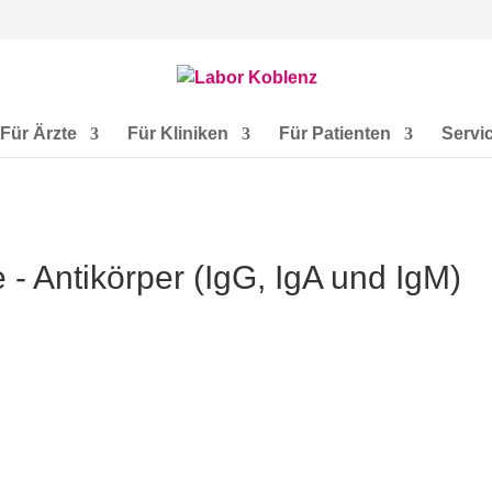
Für Ärzte
Für Kliniken
Für Patienten
Servi
 Antikörper (IgG, IgA und IgM)