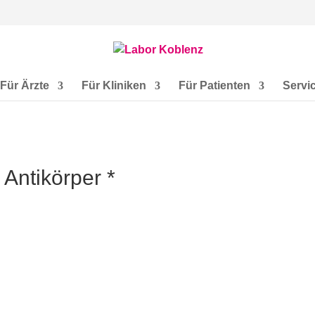
Für Ärzte
Für Kliniken
Für Patienten
Servi
 Antikörper *