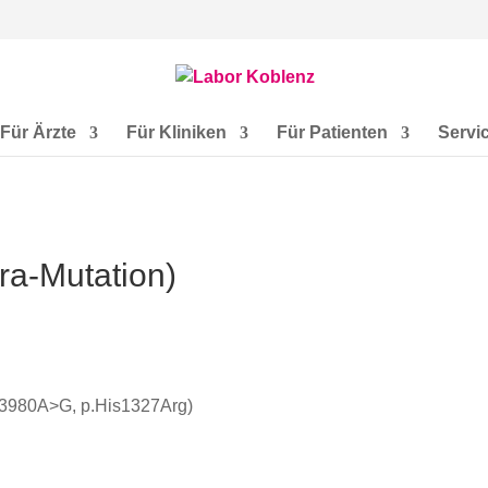
Für Ärzte
Für Kliniken
Für Patienten
Servi
ra-Mutation)
c.3980A>G, p.His1327Arg)