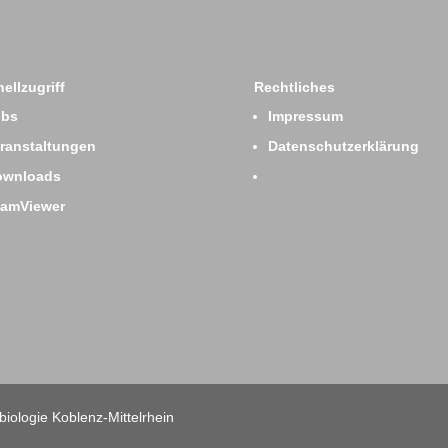
ellzugriff
Rechtliches
obs
Impressum
ranstaltungen
Datenschutzerklärung
ownloads
eamViewer
iologie Koblenz-Mittelrhein