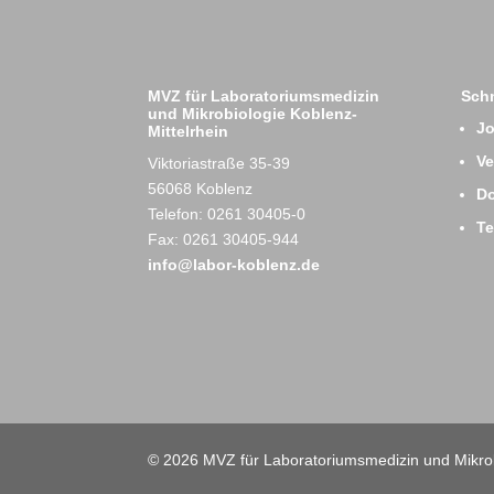
MVZ für Laboratoriumsmedizin
Schn
und Mikrobiologie Koblenz-
J
Mittelrhein
Ve
Viktoriastraße 35-39
56068 Koblenz
D
Telefon: 0261 30405-0
T
Fax: 0261 30405-944
info@labor-koblenz.de
© 2026 MVZ für Laboratoriumsmedizin und Mikrob