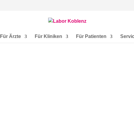
Für Ärzte
Für Kliniken
Für Patienten
Servi