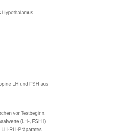
s Hypothalamus-
ropine LH und FSH aus
ochen vor Testbeginn.
salwerte (LH-, FSH I)
es LH-RH-Präparates