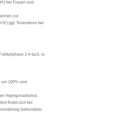
t®) bei Frauen und
nahmen zur
I-IV) ggf. Testosteron bei
Follikelphase 2-4 fach, in
eg um 100% vom
ären Hypogonadismus
est findet sich bei
onsstörung (sekundärer