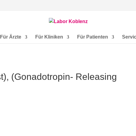
Für Ärzte
Für Kliniken
Für Patienten
Servi
), (Gonadotropin- Releasing