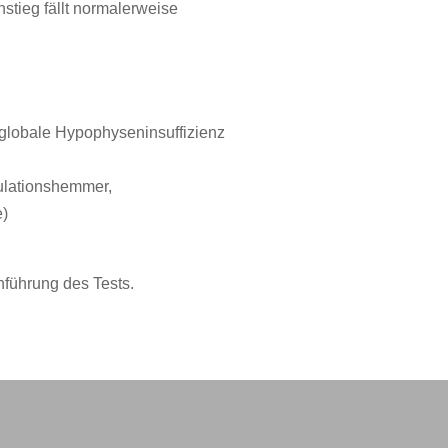
stieg fällt normalerweise
globale Hypophyseninsuffizienz
ulationshemmer,
e)
hführung des Tests.