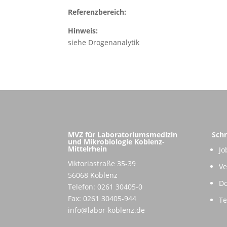
Referenzbereich:
Hinweis:
siehe Drogenanalytik
MVZ für Laboratoriumsmedizin
Schn
und Mikrobiologie Koblenz-
Mittelrhein
Jo
Viktoriastraße 35-39
Ve
56068 Koblenz
D
Telefon: 0261 30405-0
Fax: 0261 30405-944
T
info@labor-koblenz.de