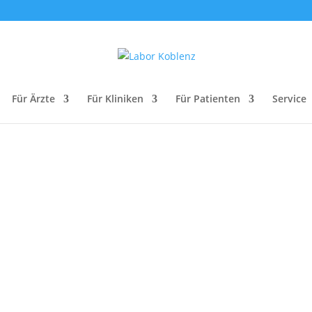
Für Ärzte
Für Kliniken
Für Patienten
Service