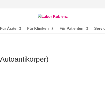
Für Ärzte
Für Kliniken
Für Patienten
Servi
-Autoantikörper)