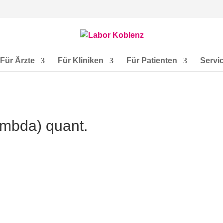
Für Ärzte
Für Kliniken
Für Patienten
Servi
ambda) quant.