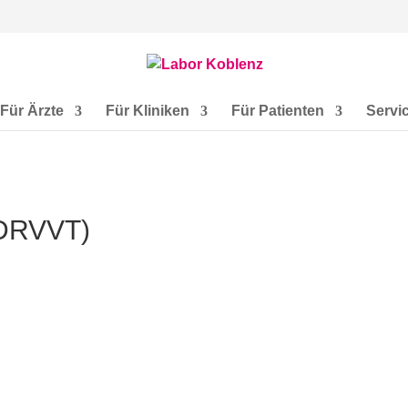
Für Ärzte
Für Kliniken
Für Patienten
Servi
(DRVVT)