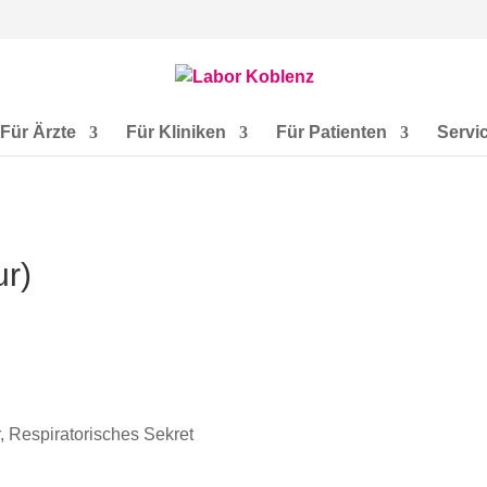
Für Ärzte
Für Kliniken
Für Patienten
Servi
ur)
r, Respiratorisches Sekret