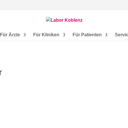
Für Ärzte
Für Kliniken
Für Patienten
Servi
r