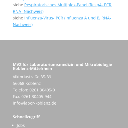
siehe
Respiratorisches Multiplex-Panel (Resp4- PCR,
RNA- Nachweis)
siehe
Influenza-Virus- PCR (Influenza A und B, RNA-
Nachweis)
MVZ für Laboratoriumsmedizin und Mikrobiologie
Koblenz-Mittelrhein
Viktoriastraße 35-39
56068 Koblenz
Telefon: 0261 30405-0
Fax: 0261 30405-944
info@labor-koblenz.de
Schnellzugriff
Jobs