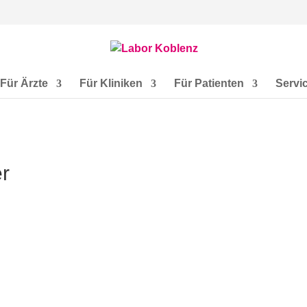
Für Ärzte
Für Kliniken
Für Patienten
Servi
er