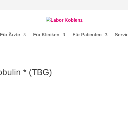
Für Ärzte
Für Kliniken
Für Patienten
Servi
bulin * (TBG)