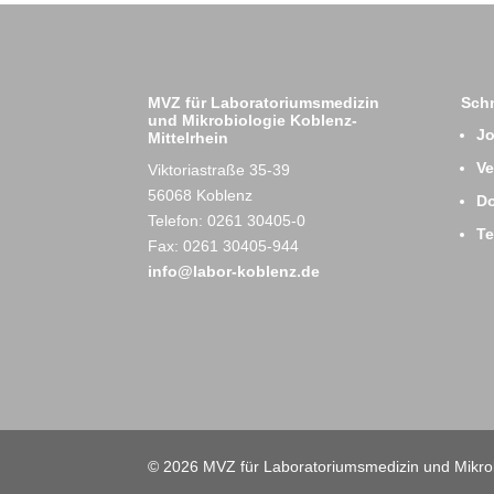
MVZ für Laboratoriumsmedizin
Schn
und Mikrobiologie Koblenz-
J
Mittelrhein
Ve
Viktoriastraße 35-39
56068 Koblenz
D
Telefon: 0261 30405-0
T
Fax: 0261 30405-944
info@labor-koblenz.de
© 2026 MVZ für Laboratoriumsmedizin und Mikrob