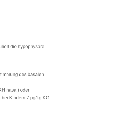
liert die hypophysäre
stimmung des basalen
RH nasal) oder
), bei Kindern 7 μg/kg KG