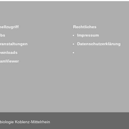
ellzugriff
Rechtliches
obs
Impressum
ranstaltungen
Datenschutzerklärung
ownloads
eamViewer
iologie Koblenz-Mittelrhein