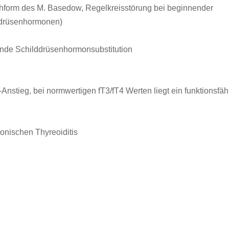
rühform des M. Basedow, Regelkreisstörung bei beginnender
lddrüsenhormonen)
ende Schilddrüsenhormonsubstitution
nstieg, bei normwertigen fT3/fT4 Werten liegt ein funktionsfäh
onischen Thyreoiditis