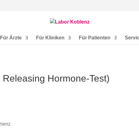
Für Ärzte
Für Kliniken
Für Patienten
Servi
n Releasing Hormone-Test)
zienz