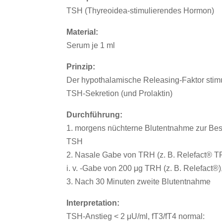
TSH (Thyreoidea-stimulierendes Hormon)
Material:
Serum je 1 ml
Prinzip:
Der hypothalamische Releasing-Faktor stimu
TSH-Sekretion (und Prolaktin)
Durchführung:
1. morgens nüchterne Blutentnahme zur Be
TSH
2. Nasale Gabe von TRH (z. B. Relefact® T
i. v. -Gabe von 200 μg TRH (z. B. Relefact®
3. Nach 30 Minuten zweite Blutentnahme
Interpretation:
TSH-Anstieg < 2 μU/ml, fT3/fT4 normal: