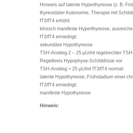
Hinweis auf latente Hyperthyreose (z. B. F
thyreoidaler Autonomie, Therapie mit Schi
fT3/fT4 erhöht:
klinisch manifeste Hyperthyreose, ausreich
fT3/fT4 erniedrigt:
sekundäre Hypothyreose
TSH-Anstieg 2 – 25 μU/ml regelrechter TSH-A
Regelkreis Hypophyse-Schilddrüse vor
TSH-Anstieg > 25 μU/ml fT3/fT4 normal:
latente Hypothyreose, Frühstadium einer chr
fT3/fT4 erniedrigt:
manifeste Hypothyreose
Hinweis: