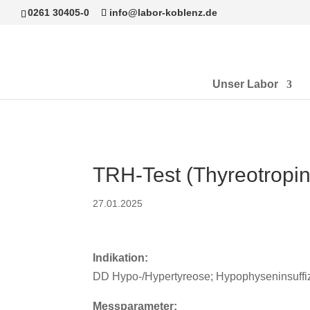
0261 30405-0
info@labor-koblenz.de
Unser Labor
TRH-Test (Thyreotropi
27.01.2025
Indikation:
DD Hypo-/Hypertyreose; Hypophyseninsuffi
Messparameter: