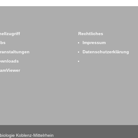
ellzugriff
Rechtliches
obs
Impressum
ranstaltungen
Datenschutzerklärung
ownloads
eamViewer
iologie Koblenz-Mittelrhein