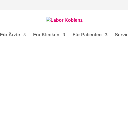
Für Ärzte
Für Kliniken
Für Patienten
Servi