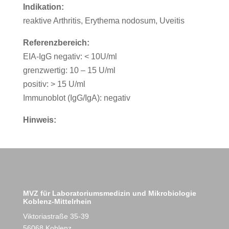
Indikation:
reaktive Arthritis, Erythema nodosum, Uveitis
Referenzbereich:
EIA-IgG negativ: < 10U/ml
grenzwertig: 10 – 15 U/ml
positiv: > 15 U/ml
Immunoblot (IgG/IgA): negativ
Hinweis:
MVZ für Laboratoriumsmedizin und Mikrobiologie
Koblenz-Mittelrhein
Viktoriastraße 35-39
56068 Koblenz